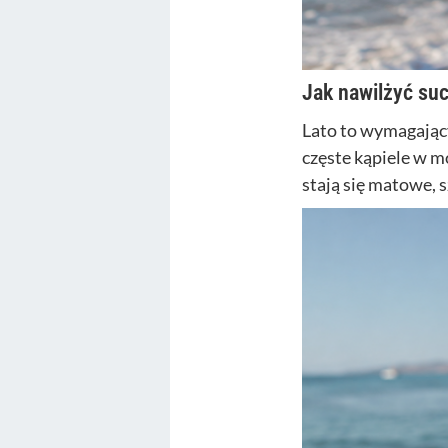
Jak nawilżyć su
Lato to wymagający
częste kąpiele w m
stają się matowe, 