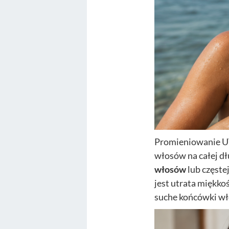
Promieniowanie UV,
włosów na całej dł
włosów
lub częste
jest utrata miękkoś
suche końcówki wł