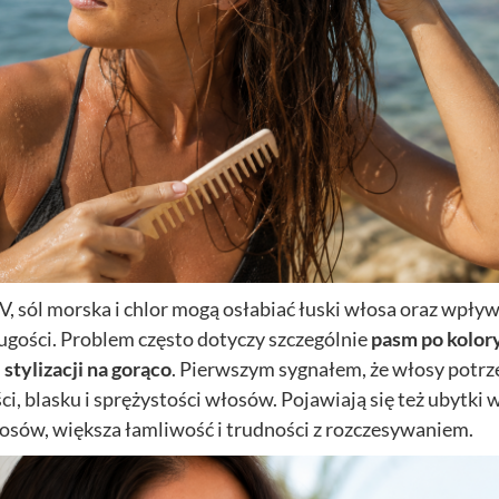
 sól morska i chlor mogą osłabiać łuski włosa oraz wpły
ugości. Problem często dotyczy szczególnie
pasm po kolory
j
stylizacji na gorąco
. Pierwszym sygnałem, że włosy potrz
ci, blasku i sprężystości włosów. Pojawiają się też ubytki 
osów, większa łamliwość i trudności z rozczesywaniem.