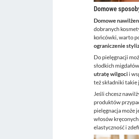
Domowe sposoby 
Domowe nawilżen
dobranych kosmety
końcówki, warto p
ograniczenie styli
Do pielęgnacji mo
słodkich migdałów
utratę wilgoci
i ws
też składniki takie
Jeśli chcesz nawil
produktów przypad
pielęgnacja może je
włosów kręconych o
elastyczność i zdef