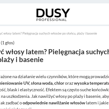
yć włosy latem? Pielęgnacja suchych włosów po słońcu, plaży i basenie
 (1 głos)
yć włosy latem? Pielęgnacja suchy
plaży i basenie
ażone na działanie wielu czynników, które mogą prowadzić
ieniowanie UV, słona woda, chlor
oraz
wysoka temperat
ść, blask i elastyczność. Efektem są często suche końcówki
na uszkodzenia. Jak nawilżyć włosy po plaży i basenie, ab
jak zadbać o
odpowiednie nawilżanie włosów
latem i jaki