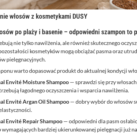
enie włosów z kosmetykami DUSY
osów po plaży i basenie – odpowiedni szampon to 
bują nie tylko nawilżenia, ale również skutecznego oczysz
 i pozostałości kosmetyków mogą obciążać pasma oraz utrud
ów pielęgnacyjnych.
ponu warto dopasować produkt do aktualnej kondycji wł
nal Envité Moisture Shampoo
— sprawdzi się przy włosach
trzebują łagodnego oczyszczenia i wsparcia nawilżenia.
al Envité Argan Oil Shampoo
— dobry wybór do włosów s
elastyczności.
nal Envité Repair Shampoo
— odpowiedni dla pasm osłabi
 wymagających bardziej ukierunkowanej pielęgnacji już na