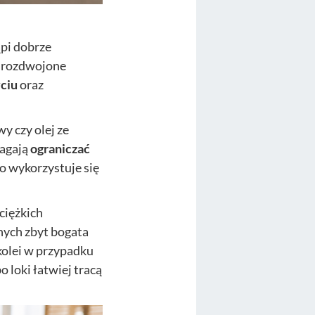
ąpi dobrze
b rozdwojone
yciu
oraz
wy czy olej ze
magają
ograniczać
o wykorzystuje się
ciężkich
ych zbyt bogata
 kolei w przypadku
 loki łatwiej tracą