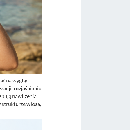
wać na wygląd
zacji
,
rozjaśnianiu
ebują nawilżenia,
w strukturze włosa,