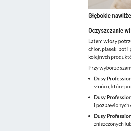
Głębokie nawilż
Oczyszczanie wł
Latem włosy potrze
chlor, piasek, pot
kolejnych produkt
Przy wyborze szam
Dusy Professio
słońcu, które po
Dusy Profession
i pozbawionych 
Dusy Professio
zniszczonych lub