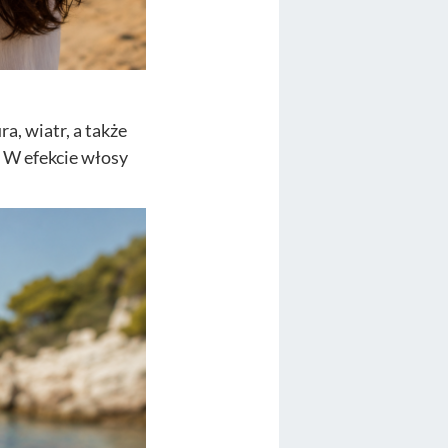
, wiatr, a także
. W efekcie włosy