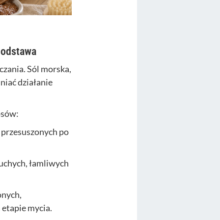
podstawa
czania. Sól morska,
niać działanie
osów:
 przesuszonych po
uchych, łamliwych
onych,
 etapie mycia.