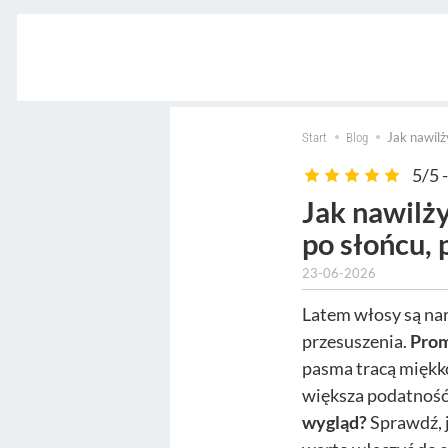
Jak nawilż
Start
Blog
5/5 -
Jak nawilż
po słońcu, 
23-06-2026
Latem włosy są nar
przesuszenia.
Prom
pasma tracą miękko
większa podatność 
wygląd?
Sprawdź, 