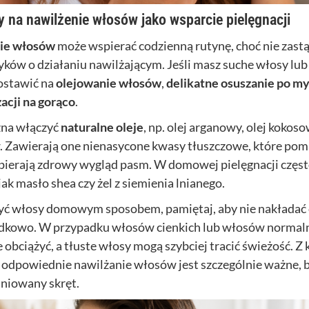
na nawilżenie włosów jako wsparcie pielęgnacji
ie włosów
może wspierać codzienną rutynę, choć nie zast
ków o działaniu nawilżającym. Jeśli masz suche włosy lu
ostawić na
olejowanie włosów
,
delikatne osuszanie po m
zacji na gorąco
.
żna włączyć
naturalne oleje
, np. olej arganowy, olej kokoso
. Zawierają one nienasycone kwasy tłuszczowe, które po
pierają zdrowy wygląd pasm. W domowej pielęgnacji częst
 jak masło shea czy żel z siemienia lnianego.
żyć włosy domowym sposobem, pamiętaj, aby nie nakładać 
kowo. W przypadku włosów cienkich lub włosów normaln
 obciążyć, a tłuste włosy mogą szybciej tracić świeżość. Z
dpowiednie nawilżanie włosów jest szczególnie ważne, bo
iniowany skręt.