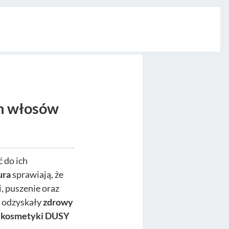
ch włosów
 do ich
ura
sprawiają, że
, puszenie oraz
y odzyskały
zdrowy
e
kosmetyki DUSY