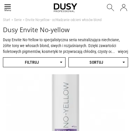
Menu
Start
Serie
Envite No-yellow - ochładzanie odcieni włosów blond
Dusy Envite No-yellow
Dusy Envite No-Yellow to specjalistyczna seria neutralizująca niechciane,
żółte tony we włosach blond, siwych i rozjaśnianych. Dzięki zawartości
fioletowych pigmentów, kosmetyki te przywracają chłodny, czysty odcień i
więcej
dodają blasku. Delikatne formuły pielęgnują włosy, nie przesuszając ich i
FILTRUJ
SORTUJ
pozostawiając je miękkie oraz gładkie w dotyku.