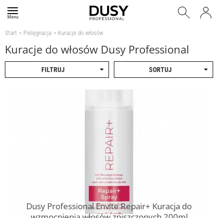
Menu
Start
Pielęgnacja
Kuracje do włosów
Kuracje do włosów Dusy Professional
FILTRUJ
SORTUJ
Dusy Professional Envite Repair+ Kuracja do
wzmocnienia włosów zniszczonych 200ml