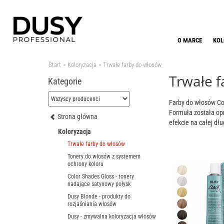
O MARCE
KOL
Start
Koloryzacja
Trwałe farby do włosów
Trwałe 
Kategorie
Farby do włosów Co
Formuła została opr
Strona główna
efekcie na całej dłu
Koloryzacja
specjalne i blondy 
na włosach wymagaj
Trwałe farby do włosów
podczas koloryzacji
Tonery do włosów z systemem
ochrony koloru
Color Shades Gloss - tonery
nadające satynowy połysk
Dusy Blonde - produkty do
rozjaśniania włosów
Dusy - zmywalna koloryzacja włosów