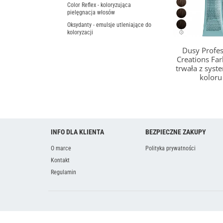
Color Reflex - koloryzująca
pielęgnacja włosów
Oksydanty - emulsje utleniające do
koloryzacji
Dusy Profes
Creations Fa
trwała z sys
kolor
INFO DLA KLIENTA
BEZPIECZNE ZAKUPY
O marce
Polityka prywatności
Kontakt
Regulamin