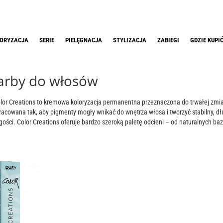
ORYZACJA
SERIE
PIELĘGNACJA
STYLIZACJA
ZABIEGI
GDZIE KUPI
farby do włosów
lor Creations to kremowa koloryzacja permanentna przeznaczona do trwałej zmian
acowana tak, aby pigmenty mogły wnikać do wnętrza włosa i tworzyć stabilny, dł
gości. Color Creations oferuje bardzo szeroką paletę odcieni – od naturalnych baz
rozjaśniające – co pozwala precyzyjnie dopasować kolor do wyjściowej bazy i ocze
ących, a kremowa konsystencja ułatwia aplikację i kontrolę procesu. Skład wz
, poprawia połysk i ogranicza przesuszenie, zapewniając trwały efekt koloryzacji.