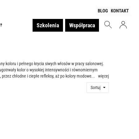
BLOG
KONTAKT
Szkolenia
Współpraca
Ć?
y koloru i pełnego krycia siwych włosów w pracy salonowej.
ugotrwały kolor o wysokiej intensywności i równomiernym
, przez chłodne i ciepłe refleksy, aż po kolory modowe, serie
więcej
kiwanego rezultatu. Farba zapewnia wysoką siłę krycia, także
Sortuj
bogacony o komponenty pielęgnujące wspiera kondycję włosów