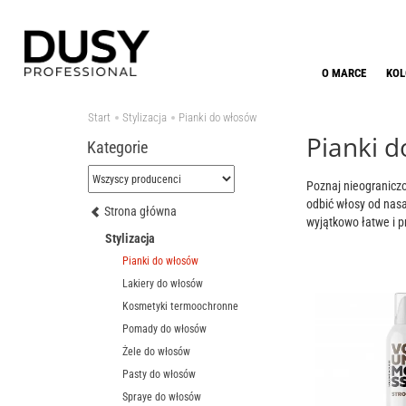
O MARCE
KOL
Start
Stylizacja
Pianki do włosów
Pianki d
Kategorie
Poznaj nieograniczo
odbić włosy od nasa
Strona główna
wyjątkowo łatwe i p
Stylizacja
Pianki do włosów
Lakiery do włosów
Kosmetyki termoochronne
Pomady do włosów
Żele do włosów
Pasty do włosów
Spraye do włosów