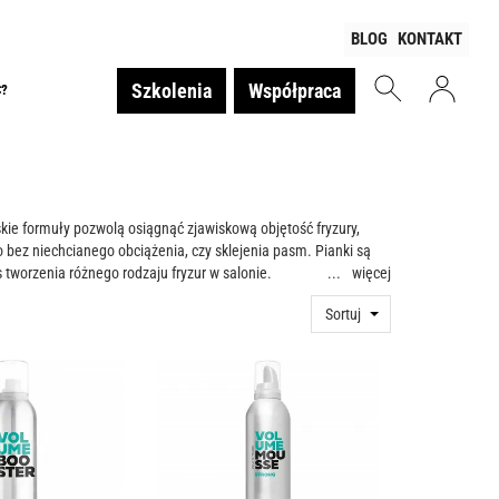
BLOG
KONTAKT
Szkolenia
Współpraca
Ć?
skie formuły pozwolą osiągnąć zjawiskową objętość fryzury,
o bez niechcianego obciążenia, czy sklejenia pasm. Pianki są
 tworzenia różnego rodzaju fryzur w salonie.
więcej
Sortuj